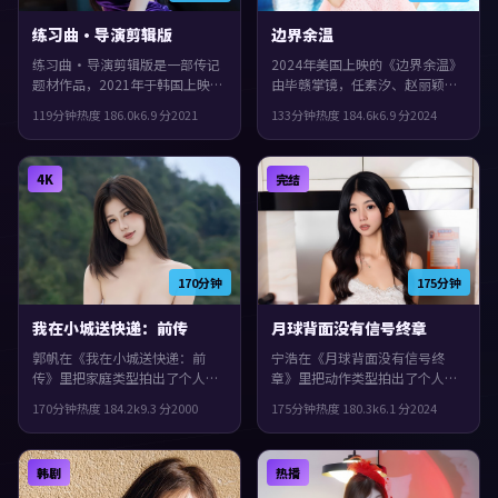
练习曲·导演剪辑版
边界余温
练习曲·导演剪辑版是一部传记
2024年美国上映的《边界余温》
题材作品，2021年于韩国上映。
由毕赣掌镜，任素汐、赵丽颖、
由李安执导，谭卓、木村拓哉、
肖战共同演绎。类型上偏悬疑，
119分钟
热度
186.0
k
6.9
分
2021
133分钟
热度
184.6
k
6.9
分
2024
黄政民等主演。人物在道德与生
人物在道德与生存之间反复拉
存之间反复拉扯，片尾余味很
扯，观感紧凑，值得推荐。
足。
4K
完结
170分钟
175分钟
我在小城送快递：前传
月球背面没有信号终章
郭帆在《我在小城送快递：前
宁浩在《月球背面没有信号终
传》里把家庭类型拍出了个人印
章》里把动作类型拍出了个人印
记：故事发生在英国，2000年与
记：故事发生在德国，2024年与
170分钟
热度
184.2
k
9.3
分
2000
175分钟
热度
180.3
k
6.1
分
2024
观众见面。主演包括白宇、孔
观众见面。主演包括佛罗伦斯·
刘、文淇。配乐与声场强化了不
珀、刘亦菲、谭卓。叙事在回忆
安与孤独感，整体完成度较高，
与现实之间交错推进，片尾余味
韩剧
热播
适合喜欢细腻叙事与人物刻画的
很足。
观众。