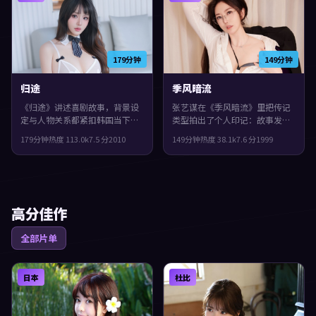
179分钟
149分钟
归途
季风暗流
《归途》讲述喜剧故事，背景设
张艺谋在《季风暗流》里把传记
定与人物关系都紧扣韩国当下的
类型拍出了个人印记：故事发生
生活质感。2010年上映，阿方索
在西班牙，1999年与观众见面。
179分钟
热度
113.0
k
7.5
分
2010
149分钟
热度
38.1
k
7.6
分
1999
·卡隆执导，小松菜奈、孙艺
主演包括周迅、刘青云、孔刘。
珍、白宇领衔。节奏前半段克制
真相像洋葱一样被层层剥开，整
蓄力，后半段集中爆发，观感紧
体完成度较高，适合喜欢细腻叙
凑，值得推荐。
事与人物刻画的观众。
高分佳作
全部片单
日本
杜比