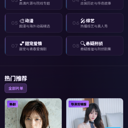
高清片源与院线专题
古装历史与传奇故事
🎨
🎤
动漫
综艺
05
06
国漫与海外动画精选
热播综艺与真人秀
💕
🔍
甜宠爱情
悬疑刑侦
07
08
甜宠与青春爱情剧
悬疑推理与刑侦剧集
热门推荐
全部片单
韩剧
导演剪辑版