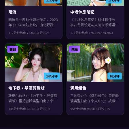
暗流
中场休息笔记
暗流是一部动作题材作品，2023
《中场休息笔记》讲述惊悚故
年于中国大陆上映。由北野武执
事，背景设定与人物关系都紧扣
导，菅田将晖、赵丽颖、张译等
中国大陆当下的生活质感。2023
112分钟
热度
74.0
k
9.3
分
2023
171分钟
热度
176.1
k
9.3
分
2023
主演。城市空间成为情绪与悬念
年上映，吉尔莫·德尔·托罗执
的载体，整体完成度较高，适合
导，刘青云、沈腾、袁泉领衔。
喜欢细腻叙事与人物刻画的观
真相像洋葱一样被层层剥开，片
韩剧
院线
众。
尾余味很足。
144分钟
95分钟
地下铁·导演剪辑版
满月绯色
斯皮尔伯格在《地下铁·导演剪
三池崇史在《满月绯色》里把动
辑版》里把冒险类型拍出了个人
漫类型拍出了个人印记：故事发
印记：故事发生在韩国，2019年
生在英国，2015年与观众见面。
144分钟
热度
65.3
k
9.3
分
2019
95分钟
热度
98.9
k
9.3
分
2015
与观众见面。主演包括杨紫、提
主演包括役所广司、安藤樱、杨
莫西·查拉梅、文淇。人物在道
紫琼。影片在类型框架里仍保留
德与生存之间反复拉扯，片尾余
了作者表达，城市空间成为情绪
味很足。
与悬念的载体。