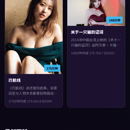
168分钟
关于一只猫的证词
2016年中国台湾上映的《关于一
只猫的证词》由阿方索·卡隆掌
镜，张译、廖凡、安藤樱共同演
168分钟
热度
176.7
k
6.7
分
2016
绎。类型上偏动漫，人物在道德
与生存之间反复拉扯，片尾余味
很足。
175分钟
刃航线
《刃航线》讲述冒险故事，背景
设定与人物关系都紧扣韩国当下
的生活质感。2004年上映，格蕾
175分钟
热度
179.2
k
6.8
分
2004
塔·葛韦格执导，沈腾、刘亦
菲、雷佳音领衔。城市空间成为
情绪与悬念的载体，片尾余味很
足。