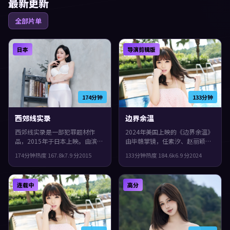
最新更新
全部片单
日本
导演剪辑版
174分钟
133分钟
西郊线实录
边界余温
西郊线实录是一部犯罪题材作
2024年美国上映的《边界余温》
品，2015年于日本上映。由滨口
由毕赣掌镜，任素汐、赵丽颖、
龙介执导，白宇、长泽雅美、基
肖战共同演绎。类型上偏悬疑，
174分钟
热度
167.8
k
7.9
分
2015
133分钟
热度
184.6
k
6.9
分
2024
里安·墨菲等主演。一场意外把
人物在道德与生存之间反复拉
原本平行的人生拧在一起，观感
扯，观感紧凑，值得推荐。
紧凑，值得推荐。
连载中
高分