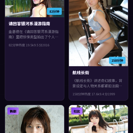
82分钟
请回答银河系漫游指南
金基德在《请回答银河系漫游指
南》里把惊悚类型拍出了个人印
记：故事发生在日本，2016年与
82分钟
热度
19.5
k
9.5
分
2016
观众见面。主演包括雷佳音、安
藤樱、苍井优。群像戏份饱满，
配角也有完整弧光，片尾余味很
158分钟
足。
航线长街
《航线长街》讲述奇幻故事，背
景设定与人物关系都紧扣法国当
下的生活质感。1999年上映，陈
158分钟
热度
17.6
k
9.4
分
1999
凯歌执导，河正宇、古天乐、易
烊千玺领衔。群像戏份饱满，配
角也有完整弧光，观感紧凑，值
韩剧
杜比
得推荐。