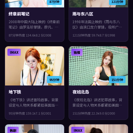
87分钟
121分钟
终章前笔记
雨与东八区
2008年中国大陆上映的《终章前
1998年法国上映的《雨与东八
笔记》由罗泓轸掌镜，廖凡、赵
区》由滨口龙介掌镜，役所广
丽颖、王凯共同演绎。类型上偏
司、张曼玉、张子枫共同演绎。
87分钟
热度
134.6
k
8.2
分
2008
121分钟
热度
59.7
k
8.7
分
1998
科幻，群像戏份饱满，配角也有
类型上偏奇幻，结局留白，给观
完整弧光，观感紧凑，值得推
众回味与讨论空间，片尾余味很
荐。
足。
IMAX
独播
95分钟
151分钟
地下铁
夜班北岛
《地下铁》讲述冒险故事，背景
《夜班北岛》讲述犯罪故事，背
设定与人物关系都紧扣英国当下
景设定与人物关系都紧扣美国当
的生活质感。2001年上映，毕赣
下的生活质感。2000年上映，宁
95分钟
热度
159.1
k
7.1
分
2001
151分钟
热度
22.3
k
9.0
分
2000
执导，肖战、黄政民、谭卓领
浩执导，王凯、木村拓哉、文淇
衔。真相像洋葱一样被层层剥
领衔。人物在道德与生存之间反
开，观感紧凑，值得推荐。
复拉扯，观感紧凑，值得推荐。
韩剧
IMAX