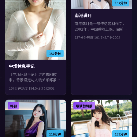
137分钟
南港满月
南港满月是一部传记题材作品，
2002年于中国香港上映。由新海
诚执导，苍井优、刘德华、小松
137分钟
热度
191.7
k
8.7
分
2002
菜奈等主演。配乐与声场强化了
不安与孤独感，片尾余味很足。
157分钟
中场休息手记
《中场休息手记》讲述喜剧故
事，背景设定与人物关系都紧扣
韩国当下的生活质感。2002年上
157分钟
热度
194.5
k
9.3
分
2002
映，三池崇史执导，沈腾、古天
乐、刘亦菲领衔。配乐与声场强
化了不安与孤独感，观感紧凑，
韩剧
导演剪辑版
值得推荐。
119分钟
133分钟