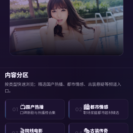
内容分区
按类型快速浏览；精选国产热播、都市情感、古装悬疑等频道入
口。
📺
🏙️
国产热播
都市情感
01
02
口碑新剧与热播榜合集
职场家庭都市题材精选
🎬
🎭
院线电影
古装传奇
03
04