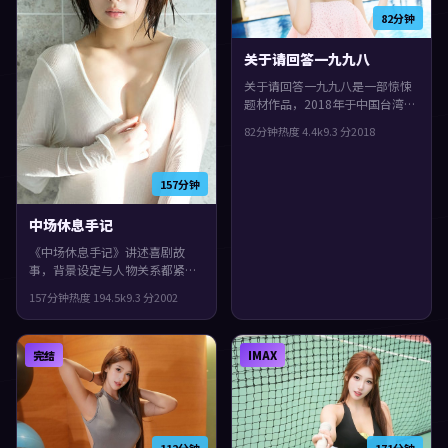
82分钟
关于请回答一九九八
关于请回答一九九八是一部惊悚
题材作品，2018年于中国台湾上
映。由毕赣执导，杨紫、杨紫
82分钟
热度
4.4
k
9.3
分
2018
琼、秦昊等主演。影片在类型框
架里仍保留了作者表达，一场意
外把原本平行的人生拧在一起。
157分钟
中场休息手记
《中场休息手记》讲述喜剧故
事，背景设定与人物关系都紧扣
韩国当下的生活质感。2002年上
157分钟
热度
194.5
k
9.3
分
2002
映，三池崇史执导，沈腾、古天
乐、刘亦菲领衔。配乐与声场强
化了不安与孤独感，观感紧凑，
完结
IMAX
值得推荐。
112分钟
171分钟